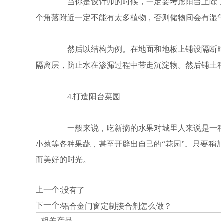
当你是设计师的时候，一定要考虑阳台上除了
个角落附近一定不能有太多植物，否则储物间会有湿
然后以结构为例。在地面和地板上铺设隔断时，
隔离层，防止水在渗漏过程中带走沉淀物。然后铺土
4.打造阳台菜园
一般来说，吃新摘的水果对城里人来说是一种
小葱等各种果蔬，甚至开辟出自己的“花园”。只要
而美好的时光。
上一个:
没有了
下一个:
铝合金门窗定制接合剂怎么做？
相关产品