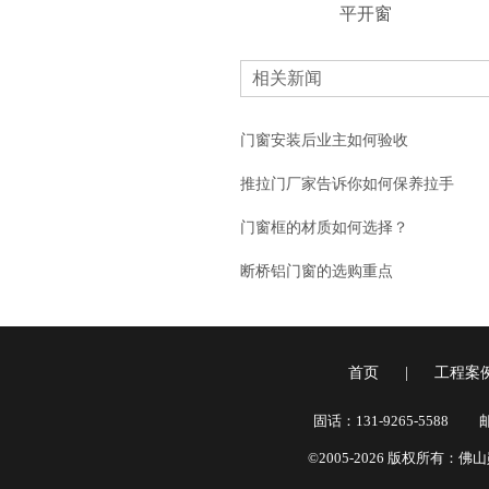
平开窗
相关新闻
门窗安装后业主如何验收
推拉门厂家告诉你如何保养拉手
门窗框的材质如何选择？
断桥铝门窗的选购重点
首页
|
工程案
固话：131-9265-5588
邮
©2005-2026 版权所有：