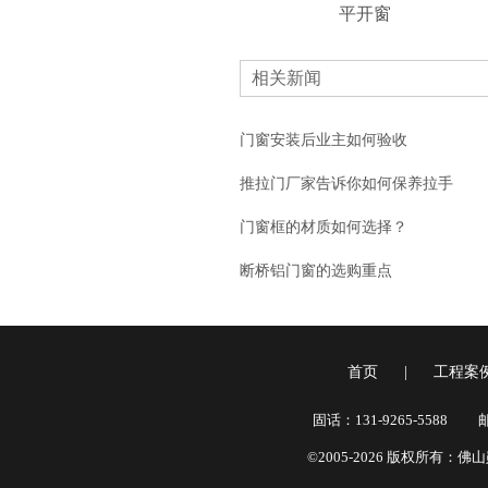
平开窗
相关新闻
门窗安装后业主如何验收
推拉门厂家告诉你如何保养拉手
门窗框的材质如何选择？
断桥铝门窗的选购重点
首页
|
工程案
固话：131-9265-5588
邮
©2005-2026 版权所有：